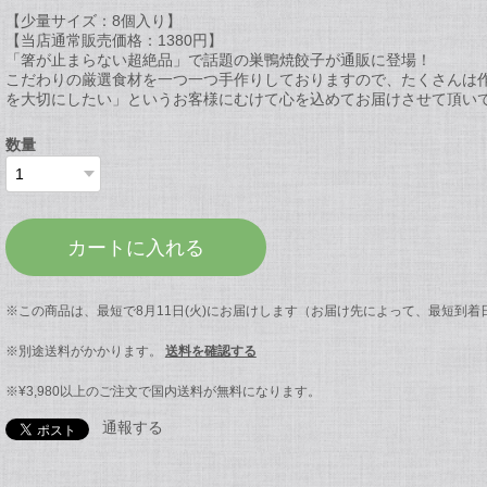
【少量サイズ：8個入り】
【当店通常販売価格：1380円】
「箸が止まらない超絶品」で話題の巣鴨焼餃子が通販に登場！
こだわりの厳選食材を一つ一つ手作りしておりますので、たくさんは
を大切にしたい」というお客様にむけて心を込めてお届けさせて頂い
数量
カートに入れる
※この商品は、最短で8月11日(火)にお届けします（お届け先によって、最短到
※別途送料がかかります。
送料を確認する
※¥3,980以上のご注文で国内送料が無料になります。
通報する